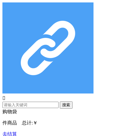

搜索
购物袋
件商品 总计:
￥
去结算