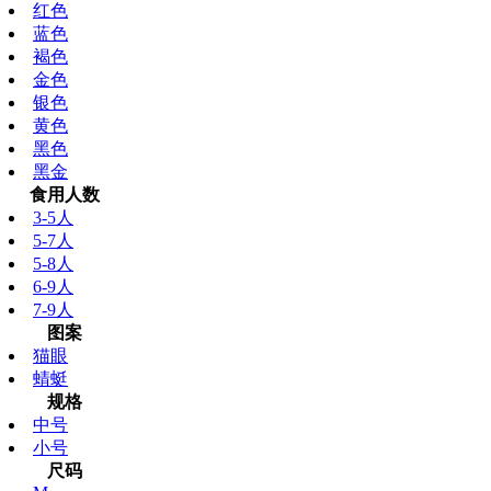
红色
蓝色
褐色
金色
银色
黄色
黑色
黑金
食用人数
3-5人
5-7人
5-8人
6-9人
7-9人
图案
猫眼
蜻蜓
规格
中号
小号
尺码