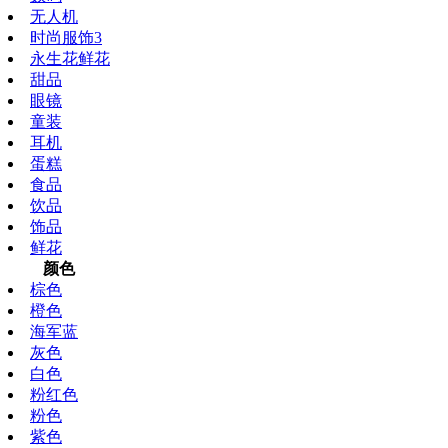
无人机
时尚服饰3
永生花鲜花
甜品
眼镜
童装
耳机
蛋糕
食品
饮品
饰品
鲜花
颜色
棕色
橙色
海军蓝
灰色
白色
粉红色
粉色
紫色