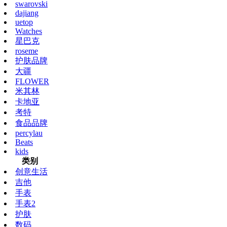
swarovski
dajiang
uetop
Watches
星巴克
roseme
护肤品牌
大疆
FLOWER
米其林
卡地亚
考特
食品品牌
percylau
Beats
kids
类别
创意生活
吉他
手表
手表2
护肤
数码