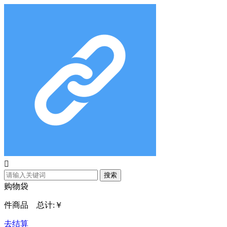

搜索
购物袋
件商品 总计:
￥
去结算