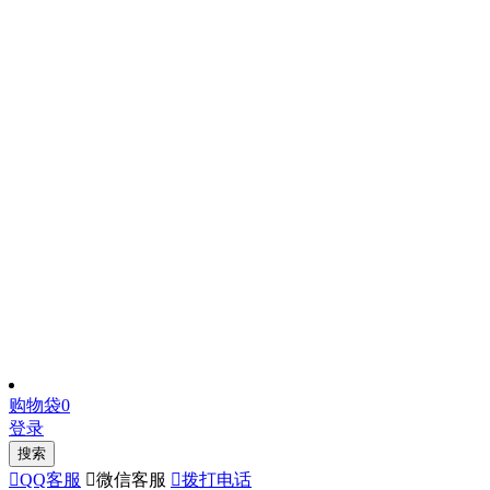
购物袋
0
登录
搜索

QQ客服

微信客服

拨打电话