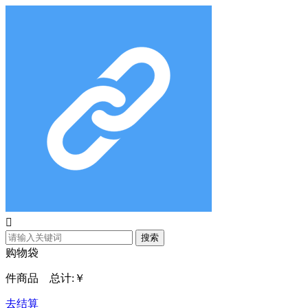

搜索
购物袋
件商品 总计:
￥
去结算