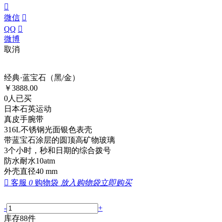

微信

QQ

微博
取消
经典·蓝宝石（黑/金）
￥
3888.00
0
人已买
日本石英运动
真皮手腕带
316L不锈钢光面银色表壳
带蓝宝石涂层的圆顶高矿物玻璃
3个小时，秒和日期的综合拨号
防水耐水10atm
外壳直径40 mm

客服
0
购物袋
放入购物袋
立即购买
-
+
库存
88
件