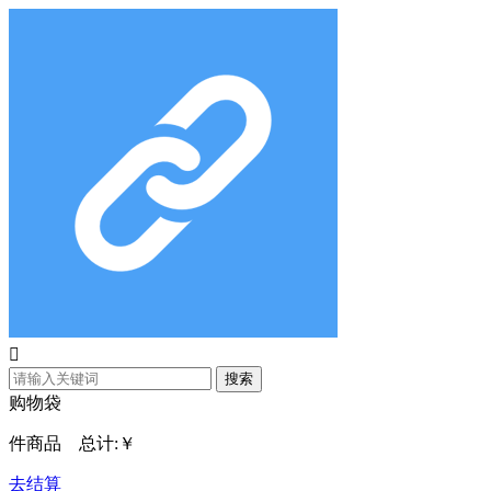

搜索
购物袋
件商品 总计:
￥
去结算