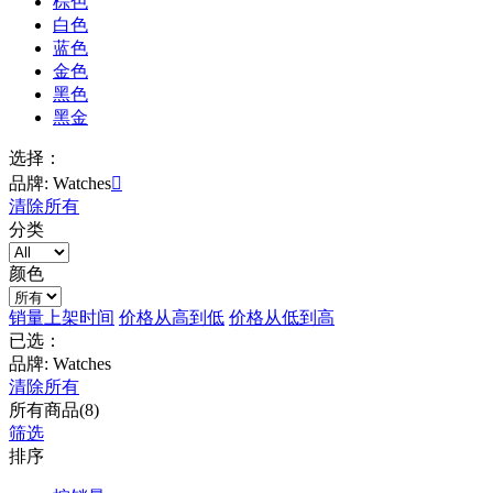
棕色
白色
蓝色
金色
黑色
黑金
选择：
品牌: Watches

清除所有
分类
颜色
销量
上架时间
价格从高到低
价格从低到高
已选：
品牌: Watches
清除所有
所有商品(8)
筛选
排序