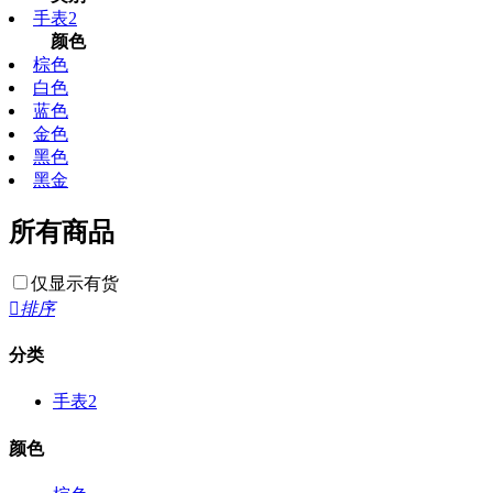
手表2
颜色
棕色
白色
蓝色
金色
黑色
黑金
所有商品
仅显示有货

排序
分类
手表2
颜色