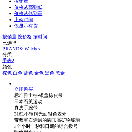
按销量
价格从高到低
价格从低到高
上架时间
仅显示有货
按销量
按价格
按时间
已选择
BRANDS: Watches
分类
手表2
颜色
棕色
白色
蓝色
金色
黑色
黑金
立即购买
标准雅士棕·银盘棕皮带
日本石英运动
真皮手腕带
316L不锈钢光面银色表壳
带蓝宝石涂层的圆顶高矿物玻璃
3个小时，秒和日期的综合拨号