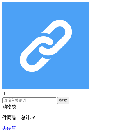

搜索
购物袋
件商品 总计:
￥
去结算