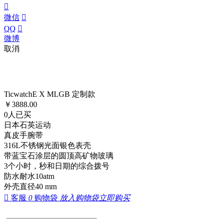

微信

QQ

微博
取消
TicwatchE X MLGB 定制款
￥
3888.00
0
人已买
日本石英运动
真皮手腕带
316L不锈钢光面银色表壳
带蓝宝石涂层的圆顶高矿物玻璃
3个小时，秒和日期的综合拨号
防水耐水10atm
外壳直径40 mm

客服
0
购物袋
放入购物袋
立即购买