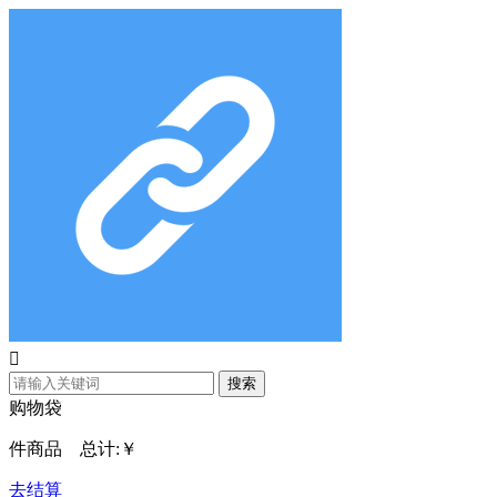

搜索
购物袋
件商品 总计:
￥
去结算