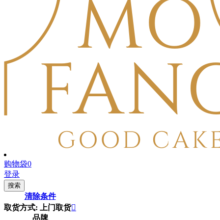
购物袋
0
登录
搜索
清除条件
取货方式: 上门取货

品牌