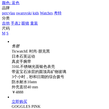
颜色: 蓝色
品牌
percylau
swarovski
kids
Watches
考特
分类
吉他
手表2
眼镜
童装
尺码
M
S
售罄
TicwatchE 时尚·朋克黑
日本石英运动
真皮手腕带
316L不锈钢光面银色表壳
带蓝宝石涂层的圆顶高矿物玻璃
3个小时，秒和日期的综合拨号
防水耐水10atm
外壳直径40 mm
￥4888
立即购买
GOGGLES PINK