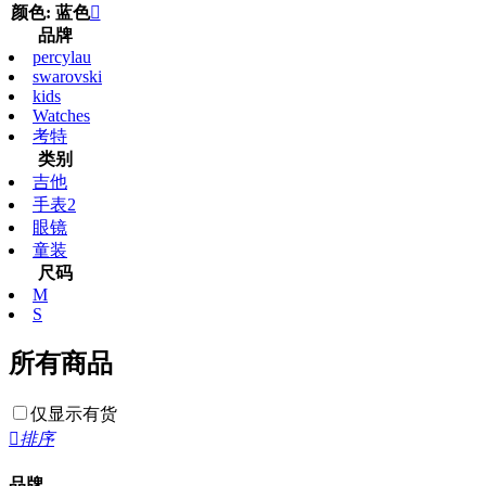
颜色: 蓝色

品牌
percylau
swarovski
kids
Watches
考特
类别
吉他
手表2
眼镜
童装
尺码
M
S
所有商品
仅显示有货

排序
品牌