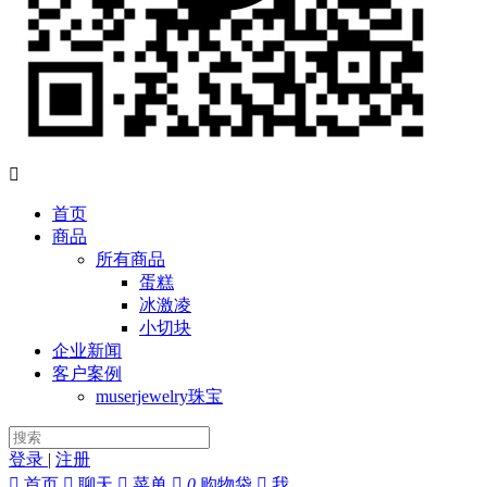

首页
商品
所有商品
蛋糕
冰激凌
小切块
企业新闻
客户案例
muserjewelry珠宝
登录
|
注册

首页

聊天

菜单

0
购物袋

我