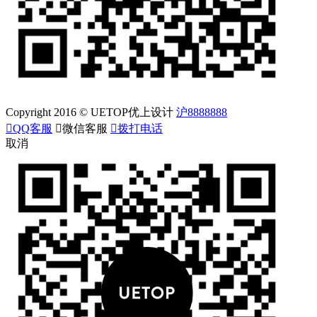
Copyright 2016 © UETOP优上设计
沪8888888

QQ客服

微信客服

拨打电话
取消