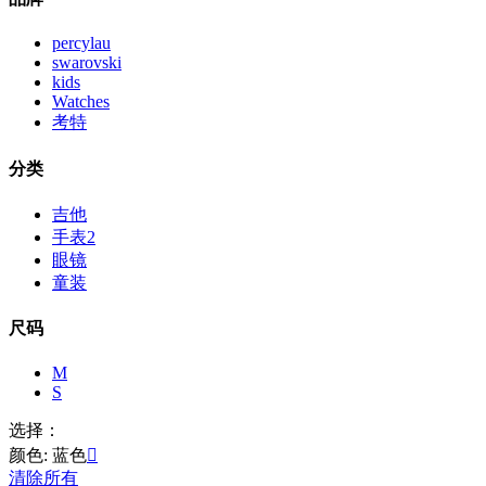
percylau
swarovski
kids
Watches
考特
分类
吉他
手表2
眼镜
童装
尺码
M
S
选择：
颜色: 蓝色

清除所有