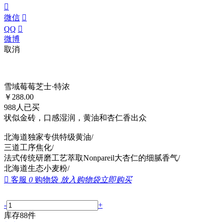

微信

QQ

微博
取消
雪域莓莓芝士·特浓
￥
288.00
988
人已买
状似金砖，口感湿润，黄油和杏仁香出众
北海道独家专供特级黄油/
三道工序焦化/
法式传统研磨工艺萃取Nonpareil大杏仁的细腻香气/
北海道生态小麦粉/

客服
0
购物袋
放入购物袋
立即购买
-
+
库存
88
件