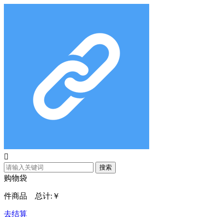

搜索
购物袋
件商品 总计:
￥
去结算