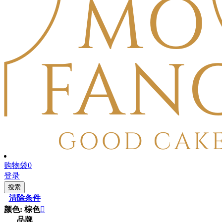
购物袋
0
登录
搜索
清除条件
颜色: 棕色

品牌