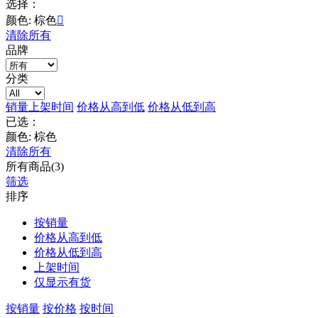
选择：
颜色: 棕色

清除所有
品牌
分类
销量
上架时间
价格从高到低
价格从低到高
已选：
颜色: 棕色
清除所有
所有商品(3)
筛选
排序
按销量
价格从高到低
价格从低到高
上架时间
仅显示有货
按销量
按价格
按时间