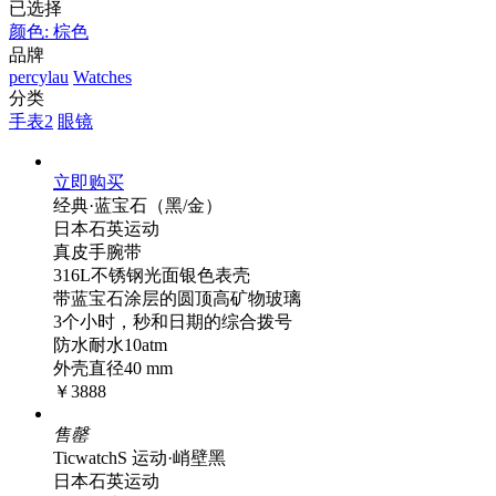
已选择
颜色: 棕色
品牌
percylau
Watches
分类
手表2
眼镜
立即购买
经典·蓝宝石（黑/金）
日本石英运动
真皮手腕带
316L不锈钢光面银色表壳
带蓝宝石涂层的圆顶高矿物玻璃
3个小时，秒和日期的综合拨号
防水耐水10atm
外壳直径40 mm
￥3888
售罄
TicwatchS 运动·峭壁黑
日本石英运动