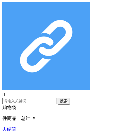

搜索
购物袋
件商品 总计:
￥
去结算