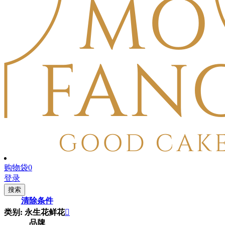
购物袋
0
登录
搜索
清除条件
类别: 永生花鲜花

品牌