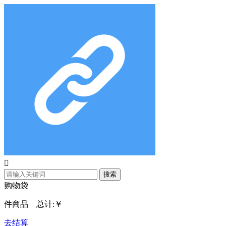

搜索
购物袋
件商品 总计:
￥
去结算