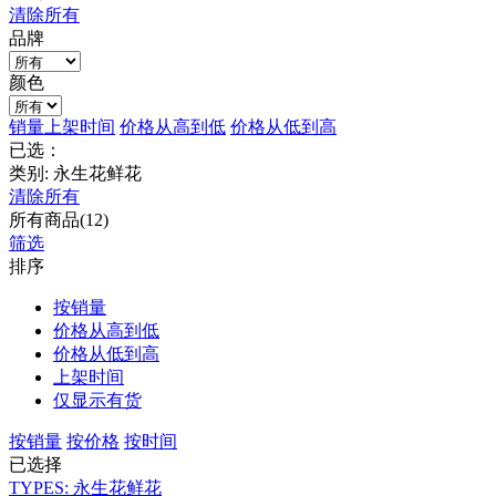
清除所有
品牌
颜色
销量
上架时间
价格从高到低
价格从低到高
已选：
类别: 永生花鲜花
清除所有
所有商品(12)
筛选
排序
按销量
价格从高到低
价格从低到高
上架时间
仅显示有货
按销量
按价格
按时间
已选择
TYPES: 永生花鲜花