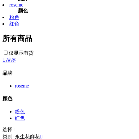
roseme
颜色
粉色
红色
所有商品
仅显示有货

排序
品牌
roseme
颜色
粉色
红色
选择：
类别: 永生花鲜花
