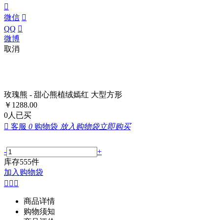

微信

QQ

微博
取消
玫瑰熊 - 甜心熊植绒嫣红 大型方形
￥
1288.00
0
人已买

客服
0
购物袋
放入购物袋
立即购买
-
+
库存
555
件
加入购物袋



商品详情
购物须知