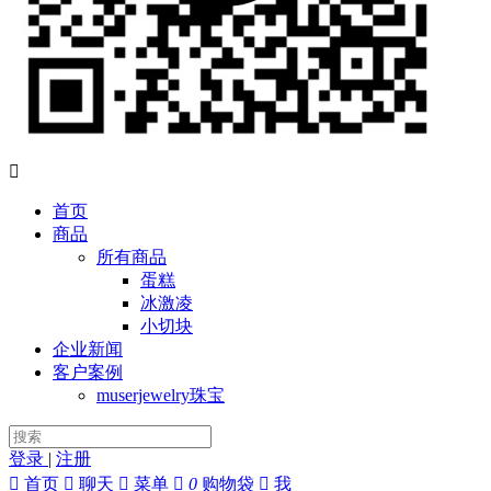

首页
商品
所有商品
蛋糕
冰激凌
小切块
企业新闻
客户案例
muserjewelry珠宝
登录
|
注册

首页

聊天

菜单

0
购物袋

我