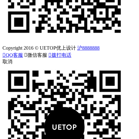
Copyright 2016 © UETOP优上设计
沪8888888

QQ客服

微信客服

拨打电话
取消