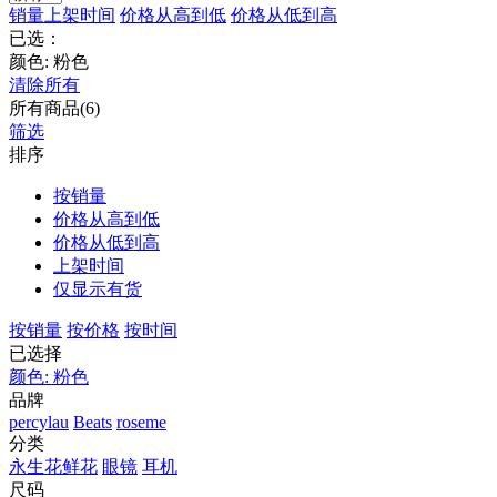
销量
上架时间
价格从高到低
价格从低到高
已选：
颜色: 粉色
清除所有
所有商品(6)
筛选
排序
按销量
价格从高到低
价格从低到高
上架时间
仅显示有货
按销量
按价格
按时间
已选择
颜色: 粉色
品牌
percylau
Beats
roseme
分类
永生花鲜花
眼镜
耳机
尺码