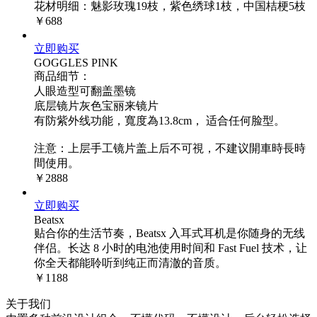
花材明细：魅影玫瑰19枝，紫色绣球1枝，中国桔梗5枝
￥688
立即购买
GOGGLES PINK
商品细节：
人眼造型可翻盖墨镜
底层镜片灰色宝丽来镜片
有防紫外线功能，寬度為13.8cm， 适合任何脸型。
注意：上层手工镜片盖上后不可視，不建议開車時長時
間使用。
￥2888
立即购买
Beatsx
贴合你的生活节奏，Beatsx 入耳式耳机是你随身的无线
伴侣。长达 8 小时的电池使用时间和 Fast Fuel 技术，让
你全天都能聆听到纯正而清澈的音质。
￥1188
关于我们