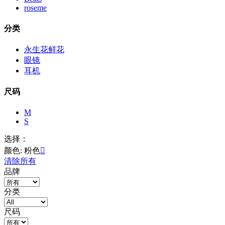
roseme
分类
永生花鲜花
眼镜
耳机
尺码
M
S
选择：
颜色: 粉色

清除所有
品牌
分类
尺码