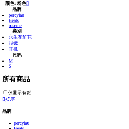
颜色: 粉色

品牌
percylau
Beats
roseme
类别
永生花鲜花
眼镜
耳机
尺码
M
S
所有商品
仅显示有货

排序
品牌
percylau
Beats