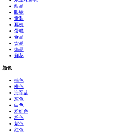
甜品
眼镜
童装
耳机
蛋糕
食品
饮品
饰品
鲜花
颜色
棕色
橙色
海军蓝
灰色
白色
粉红色
粉色
紫色
红色