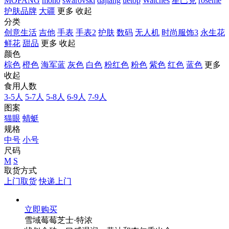
MOFANG
mono
swarovski
dajiang
uetop
Watches
星巴克
roseme
护肤品牌
大疆
更多
收起
分类
创意生活
吉他
手表
手表2
护肤
数码
无人机
时尚服饰3
永生花
鲜花
甜品
更多
收起
颜色
棕色
橙色
海军蓝
灰色
白色
粉红色
粉色
紫色
红色
蓝色
更多
收起
食用人数
3-5人
5-7人
5-8人
6-9人
7-9人
图案
猫眼
蜻蜓
规格
中号
小号
尺码
M
S
取货方式
上门取货
快递上门
立即购买
雪域莓莓芝士·特浓