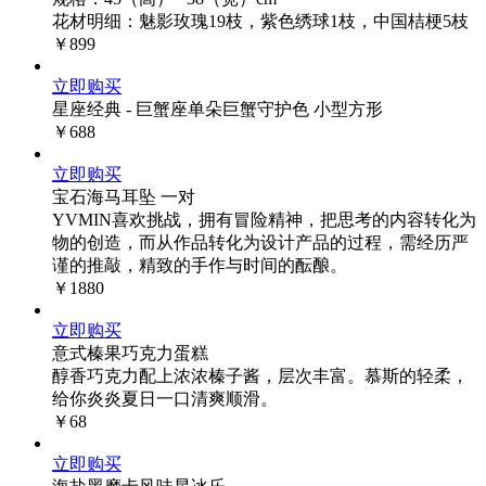
花材明细：魅影玫瑰19枝，紫色绣球1枝，中国桔梗5枝
￥899
立即购买
星座经典 - 巨蟹座单朵巨蟹守护色 小型方形
￥688
立即购买
宝石海马耳坠 一对
YVMIN喜欢挑战，拥有冒险精神，把思考的内容转化为
物的创造，而从作品转化为设计产品的过程，需经历严
谨的推敲，精致的手作与时间的酝酿。
￥1880
立即购买
意式榛果巧克力蛋糕
醇香巧克力配上浓浓榛子酱，层次丰富。慕斯的轻柔，
给你炎炎夏日一口清爽顺滑。
￥68
立即购买