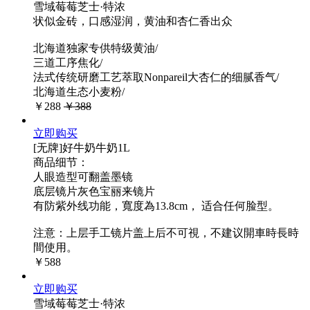
雪域莓莓芝士·特浓
状似金砖，口感湿润，黄油和杏仁香出众
北海道独家专供特级黄油/
三道工序焦化/
法式传统研磨工艺萃取Nonpareil大杏仁的细腻香气/
北海道生态小麦粉/
￥288
￥388
立即购买
[无牌]好牛奶牛奶1L
商品细节：
人眼造型可翻盖墨镜
底层镜片灰色宝丽来镜片
有防紫外线功能，寬度為13.8cm， 适合任何脸型。
注意：上层手工镜片盖上后不可視，不建议開車時長時
間使用。
￥588
立即购买
雪域莓莓芝士·特浓