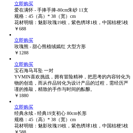
立即购买
爱在满怀 - 手捧手捧-80cm朱砂 11支
规格：45（高）* 38（宽）cm
花材明细：魅影玫瑰19枝，紫色绣球1枝，中国桔梗5枝
￥688
立即购买
玫瑰熊 - 甜心熊植绒嫣红 大型方形
￥1288
立即购买
宝石海马耳坠 一对
YVMIN喜欢挑战，拥有冒险精神，把思考的内容转化为
物的创造，而从作品转化为设计产品的过程，需经历严
谨的推敲，精致的手作与时间的酝酿。
￥1880
立即购买
经典永续 - 经典19支初心 80cm长形
规格：45（高）* 38（宽）cm
花材明细：魅影玫瑰19枝，紫色绣球1枝，中国桔梗5枝
￥588