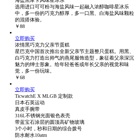
海盐黑摩卡风味星冰乐
选用进口可可粉与海盐风味一起融入浓醇咖啡星冰乐
中，多一份的巧克力醇厚，多一口黑、白海盐风味颗粒
的混搭体验。
￥88
立即购买
浓情黑巧克力父亲节蛋糕
星巴克中国首次推出全新父亲节主题整只蛋糕。用黑、
白巧克力打造出帅气的燕尾服饰造型，象征着父亲深沉
魅力的绅士形象。给年轻爸爸或年长父亲的视觉和味
觉，多一份玩味。
￥68
立即购买
TicwatchE X MLGB 定制款
日本石英运动
真皮手腕带
316L不锈钢光面银色表壳
带蓝宝石涂层的圆顶高矿物玻璃
3个小时，秒和日期的综合拨号
防水耐水10atm