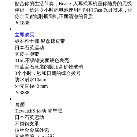
贴合你的生活节奏，Beatsx 入耳式耳机是你随身的无线
伴侣。长达 8 小时的电池使用时间和 Fast Fuel 技术，让
你全天都能聆听到纯正而清澈的音质
￥1888
立即购买
标准雅士棕·银盘棕皮带
日本石英运动
真皮手腕带
316L不锈钢光面银色表壳
带蓝宝石涂层的圆顶高矿物玻璃
3个小时，秒和日期的综合拨号
防水耐水10atm
外壳直径40 mm
￥3888
售罄
TicwatchS 运动·峭壁黑
日本石英运动
不锈钢支承
拉丝金金属外壳
真皮手腕 - Croc设计