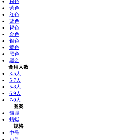
粉色
紫色
红色
蓝色
褐色
金色
银色
黄色
黑色
黑金
食用人数
3-5人
5-7人
5-8人
6-9人
7-9人
图案
猫眼
蜻蜓
规格
中号
小号