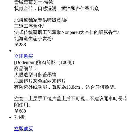
雪域莓莓芝士·特浓
状似金砖，口感湿润，黄油和杏仁香出众
北海道独家专供特级黄油/
三道工序焦化/
法式传统研磨工艺萃取Nonpareil大杏仁的细腻香气/
北海道生态小麦粉/
￥288
立即购买
[Dodeuram]猪肉前腿（100克）
商品细节：
人眼造型可翻盖墨镜
底层镜片灰色宝丽来镜片
有防紫外线功能，寬度為13.8cm， 适合任何脸型。
注意：上层手工镜片盖上后不可視，不建议開車時長時
間使用。
￥688
7.4折
立即购买