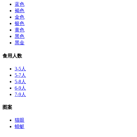
蓝色
褐色
金色
银色
黄色
黑色
黑金
食用人数
3-5人
5-7人
5-8人
6-9人
7-9人
图案
猫眼
蜻蜓