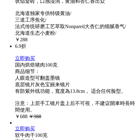
状似金砖，口感湿润，黄油和杏仁香出众
北海道独家专供特级黄油/
三道工序焦化/
法式传统研磨工艺萃取Nonpareil大杏仁的细腻香气/
北海道生态小麦粉/
￥288
6.9折
立即购买
国内烘焙猪肉100克
商品细节：
人眼造型可翻盖墨镜
底层镜片灰色宝丽来镜片
有防紫外线功能，寬度為13.8cm， 适合任何脸型。
注意：上层手工镜片盖上后不可視，不建议開車時長時
間使用。
￥688
￥988
立即购买
软牛肉干100克