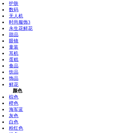
护肤
数码
无人机
时尚服饰3
永生花鲜花
甜品
眼镜
童装
耳机
蛋糕
食品
饮品
饰品
鲜花
颜色
棕色
橙色
海军蓝
灰色
白色
粉红色