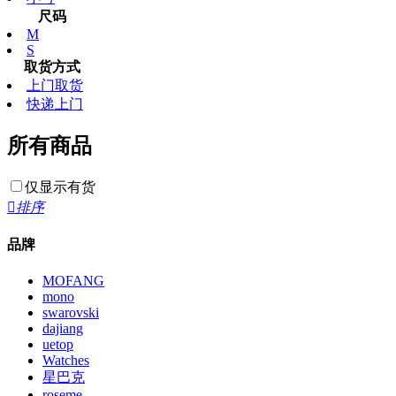
尺码
M
S
取货方式
上门取货
快递上门
所有商品
仅显示有货

排序
品牌
MOFANG
mono
swarovski
dajiang
uetop
Watches
星巴克
roseme