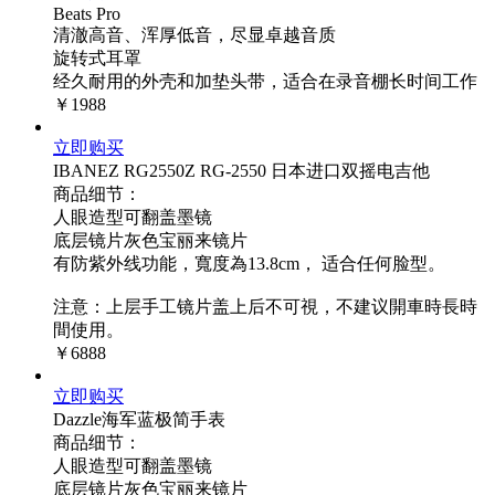
Beats Pro
清澈高音、浑厚低音，尽显卓越音质
旋转式耳罩
经久耐用的外壳和加垫头带，适合在录音棚长时间工作
￥1988
立即购买
IBANEZ RG2550Z RG-2550 日本进口双摇电吉他
商品细节：
人眼造型可翻盖墨镜
底层镜片灰色宝丽来镜片
有防紫外线功能，寬度為13.8cm， 适合任何脸型。
注意：上层手工镜片盖上后不可視，不建议開車時長時
間使用。
￥6888
立即购买
Dazzle海军蓝极简手表
商品细节：
人眼造型可翻盖墨镜
底层镜片灰色宝丽来镜片