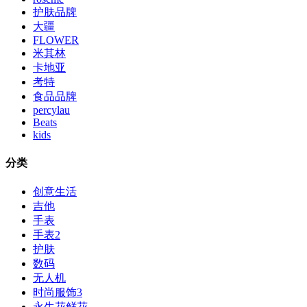
护肤品牌
大疆
FLOWER
米其林
卡地亚
考特
食品品牌
percylau
Beats
kids
分类
创意生活
吉他
手表
手表2
护肤
数码
无人机
时尚服饰3
永生花鲜花