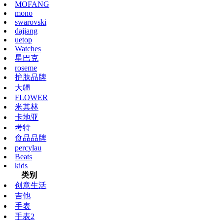
MOFANG
mono
swarovski
dajiang
uetop
Watches
星巴克
roseme
护肤品牌
大疆
FLOWER
米其林
卡地亚
考特
食品品牌
percylau
Beats
kids
类别
创意生活
吉他
手表
手表2