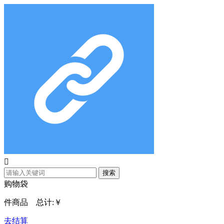

搜索
购物袋
件商品 总计:
￥
去结算