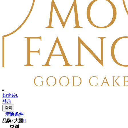
购物袋
0
登录
搜索
清除条件
品牌: 大疆

类别