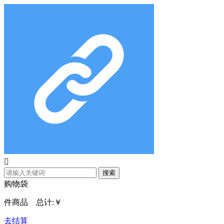

搜索
购物袋
件商品 总计:
￥
去结算