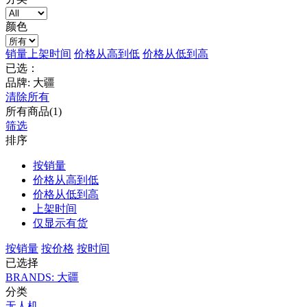
颜色
销量
上架时间
价格从高到低
价格从低到高
已选：
品牌: 大疆
清除所有
所有商品(1)
筛选
排序
按销量
价格从高到低
价格从低到高
上架时间
仅显示有货
按销量
按价格
按时间
已选择
BRANDS: 大疆
分类
无人机