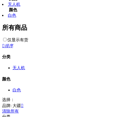
无人机
颜色
白色
所有商品
仅显示有货

排序
分类
无人机
颜色
白色
选择：
品牌: 大疆

清除所有
分类