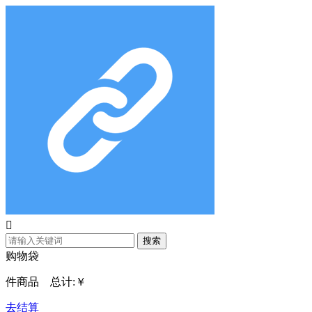

搜索
购物袋
件商品 总计:
￥
去结算