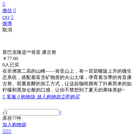

微信

QQ

微博
取消
星巴克臻选™肯亚 康古努
￥
77.00
0
人已买
在非洲第二高的山峰——肯亚山上，有一层层螺旋上升的微生
态系统，搭配着富含矿物质的火山土壤，孕育着当季的肯亚康
古努。双重发酵的加工方式，让这款咖啡拥有了扑鼻而来的如
柠檬和黑加仑般的口感，让你不禁想到了夏天的果味美妙~

客服
0
购物袋
放入购物袋
立即购买
-
+
库存
77
件
加入购物袋


