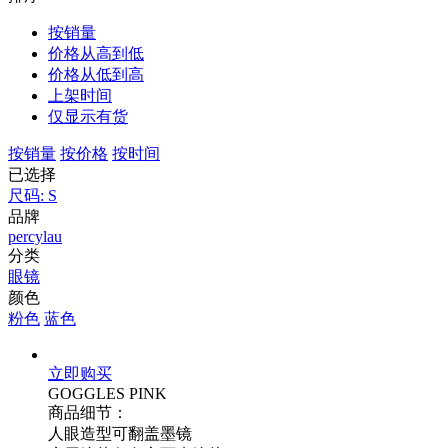
按销量
价格从高到低
价格从低到高
上架时间
仅显示有货
按销量
按价格
按时间
已选择
尺码: S
品牌
percylau
分类
眼镜
颜色
粉色
蓝色
立即购买
GOGGLES PINK
商品细节：
人眼造型可翻盖墨镜