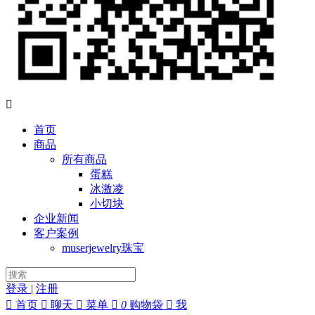

首页
商品
所有商品
蛋糕
冰激凌
小切块
企业新闻
客户案例
muserjewelry珠宝
登录
|
注册

首页

聊天

菜单

0
购物袋

我