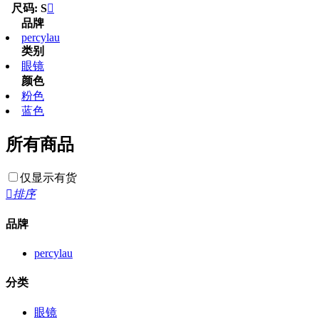
尺码: S

品牌
percylau
类别
眼镜
颜色
粉色
蓝色
所有商品
仅显示有货

排序
品牌
percylau
分类
眼镜