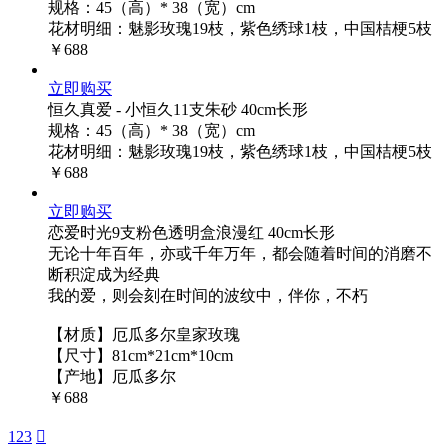
规格：45（高）* 38（宽）cm
花材明细：魅影玫瑰19枝，紫色绣球1枝，中国桔梗5枝
￥688
立即购买
恒久真爱 - 小恒久11支朱砂 40cm长形
规格：45（高）* 38（宽）cm
花材明细：魅影玫瑰19枝，紫色绣球1枝，中国桔梗5枝
￥688
立即购买
恋爱时光9支粉色透明盒浪漫红 40cm长形
无论十年百年，亦或千年万年，都会随着时间的消磨不
断积淀成为经典
我的爱，则会刻在时间的波纹中，伴你，不朽
【材质】厄瓜多尔皇家玫瑰
【尺寸】81cm*21cm*10cm
【产地】厄瓜多尔
￥688
1
2
3
