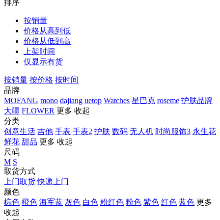
排序
按销量
价格从高到低
价格从低到高
上架时间
仅显示有货
按销量
按价格
按时间
品牌
MOFANG
mono
dajiang
uetop
Watches
星巴克
roseme
护肤品牌
大疆
FLOWER
更多
收起
分类
创意生活
吉他
手表
手表2
护肤
数码
无人机
时尚服饰3
永生花
鲜花
甜品
更多
收起
尺码
M
S
取货方式
上门取货
快递上门
颜色
棕色
橙色
海军蓝
灰色
白色
粉红色
粉色
紫色
红色
蓝色
更多
收起