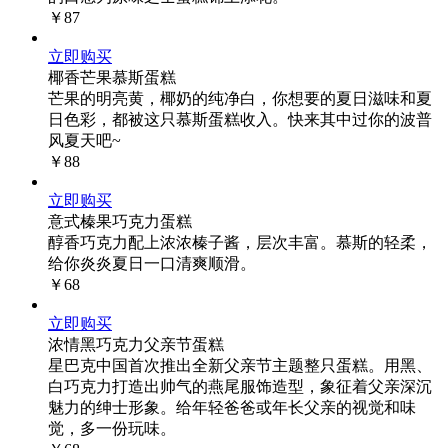
￥87
立即购买
椰香芒果慕斯蛋糕
芒果的明亮黄，椰奶的纯净白，你想要的夏日滋味和夏
日色彩，都被这只慕斯蛋糕收入。快来其中过你的波普
风夏天吧~
￥88
立即购买
意式榛果巧克力蛋糕
醇香巧克力配上浓浓榛子酱，层次丰富。慕斯的轻柔，
给你炎炎夏日一口清爽顺滑。
￥68
立即购买
浓情黑巧克力父亲节蛋糕
星巴克中国首次推出全新父亲节主题整只蛋糕。用黑、
白巧克力打造出帅气的燕尾服饰造型，象征着父亲深沉
魅力的绅士形象。给年轻爸爸或年长父亲的视觉和味
觉，多一份玩味。