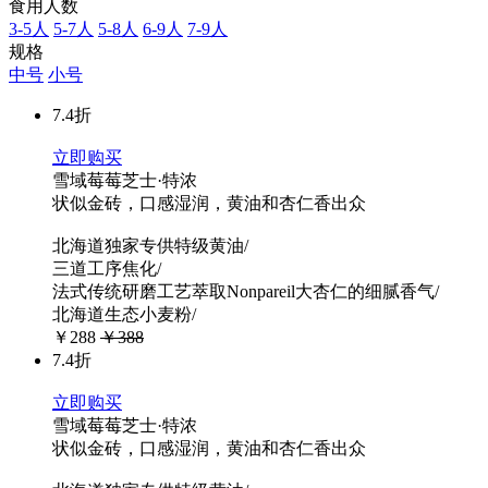
食用人数
3-5人
5-7人
5-8人
6-9人
7-9人
规格
中号
小号
7.4折
立即购买
雪域莓莓芝士·特浓
状似金砖，口感湿润，黄油和杏仁香出众
北海道独家专供特级黄油/
三道工序焦化/
法式传统研磨工艺萃取Nonpareil大杏仁的细腻香气/
北海道生态小麦粉/
￥288
￥388
7.4折
立即购买
雪域莓莓芝士·特浓
状似金砖，口感湿润，黄油和杏仁香出众