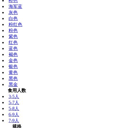
橙色
海军蓝
灰色
白色
粉红色
粉色
紫色
红色
蓝色
褐色
金色
银色
黄色
黑色
黑金
食用人数
3-5人
5-7人
5-8人
6-9人
7-9人
规格