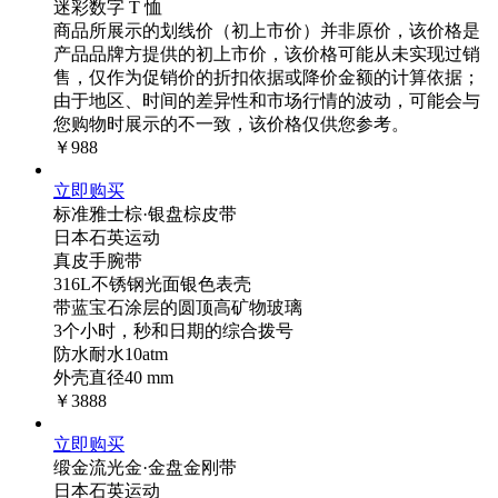
迷彩数字 T 恤
商品所展示的划线价（初上市价）并非原价，该价格是
产品品牌方提供的初上市价，该价格可能从未实现过销
售，仅作为促销价的折扣依据或降价金额的计算依据；
由于地区、时间的差异性和市场行情的波动，可能会与
您购物时展示的不一致，该价格仅供您参考。
￥988
立即购买
标准雅士棕·银盘棕皮带
日本石英运动
真皮手腕带
316L不锈钢光面银色表壳
带蓝宝石涂层的圆顶高矿物玻璃
3个小时，秒和日期的综合拨号
防水耐水10atm
外壳直径40 mm
￥3888
立即购买
缎金流光金·金盘金刚带
日本石英运动