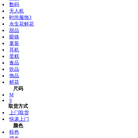
数码
无人机
时尚服饰3
永生花鲜花
甜品
眼镜
童装
耳机
蛋糕
食品
饮品
饰品
鲜花
尺码
M
S
取货方式
上门取货
快递上门
颜色
棕色