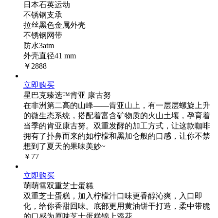
日本石英运动
不锈钢支承
拉丝黑色金属外壳
不锈钢网带
防水3atm
外壳直径41 mm
￥2888
立即购买
星巴克臻选™肯亚 康古努
在非洲第二高的山峰——肯亚山上，有一层层螺旋上升
的微生态系统，搭配着富含矿物质的火山土壤，孕育着
当季的肯亚康古努。双重发酵的加工方式，让这款咖啡
拥有了扑鼻而来的如柠檬和黑加仑般的口感，让你不禁
想到了夏天的果味美妙~
￥77
立即购买
萌萌雪双重芝士蛋糕
双重芝士蛋糕，加入柠檬汁口味更香醇沁爽，入口即
化，给你香甜回味。底部更用黄油饼干打造，柔中带脆
的口感为原味芝士蛋糕锦上添花。