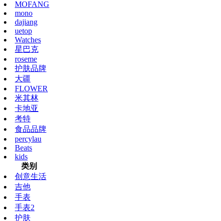
MOFANG
mono
dajiang
uetop
Watches
星巴克
roseme
护肤品牌
大疆
FLOWER
米其林
卡地亚
考特
食品品牌
percylau
Beats
kids
类别
创意生活
吉他
手表
手表2
护肤