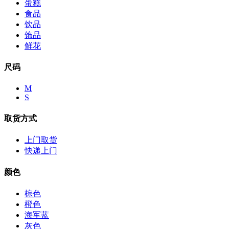
蛋糕
食品
饮品
饰品
鲜花
尺码
M
S
取货方式
上门取货
快递上门
颜色
棕色
橙色
海军蓝
灰色