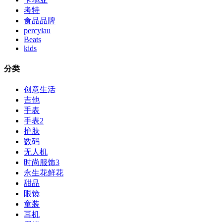
考特
食品品牌
percylau
Beats
kids
分类
创意生活
吉他
手表
手表2
护肤
数码
无人机
时尚服饰3
永生花鲜花
甜品
眼镜
童装
耳机