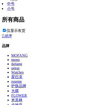
中号
小号
所有商品
仅显示有货

排序
品牌
MOFANG
mono
dajiang
uetop
Watches
星巴克
roseme
护肤品牌
大疆
FLOWER
米其林
卡地亚