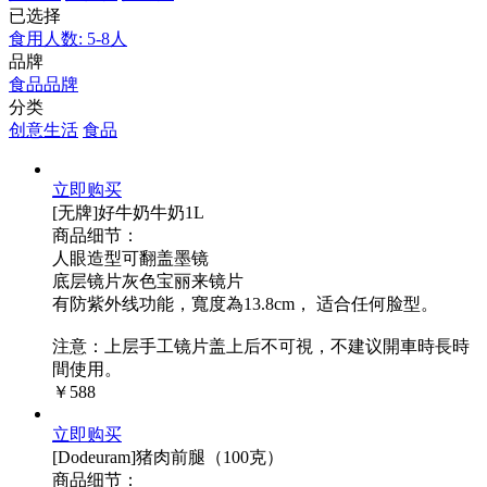
已选择
食用人数: 5-8人
品牌
食品品牌
分类
创意生活
食品
立即购买
[无牌]好牛奶牛奶1L
商品细节：
人眼造型可翻盖墨镜
底层镜片灰色宝丽来镜片
有防紫外线功能，寬度為13.8cm， 适合任何脸型。
注意：上层手工镜片盖上后不可視，不建议開車時長時
間使用。
￥588
立即购买
[Dodeuram]猪肉前腿（100克）
商品细节：