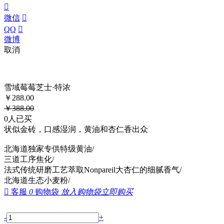

微信

QQ

微博
取消
雪域莓莓芝士·特浓
￥
288.00
￥
388.00
0
人已买
状似金砖，口感湿润，黄油和杏仁香出众
北海道独家专供特级黄油/
三道工序焦化/
法式传统研磨工艺萃取Nonpareil大杏仁的细腻香气/
北海道生态小麦粉/

客服
0
购物袋
放入购物袋
立即购买
-
+