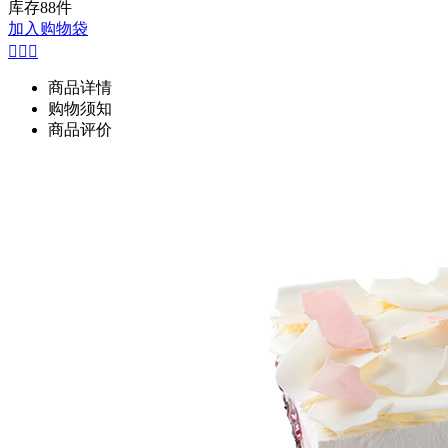
库存
88
件
加入购物袋



商品详情
购物须知
商品评价