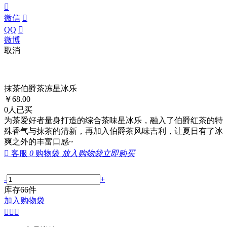

微信

QQ

微博
取消
抹茶伯爵茶冻星冰乐
￥
68.00
0
人已买
为茶爱好者量身打造的综合茶味星冰乐，融入了伯爵红茶的特
殊香气与抹茶的清新，再加入伯爵茶风味吉利，让夏日有了冰
爽之外的丰富口感~

客服
0
购物袋
放入购物袋
立即购买
-
+
库存
66
件
加入购物袋


