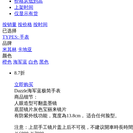
价格从低到高
上架时间
仅显示有货
按销量
按价格
按时间
已选择
TYPES: 手表
品牌
米其林
卡地亚
颜色
橙色
海军蓝
白色
黑色
8.7折
立即购买
Dazzle海军蓝极简手表
商品细节：
人眼造型可翻盖墨镜
底层镜片灰色宝丽来镜片
有防紫外线功能，寬度為13.8cm， 适合任何脸型。
注意：上层手工镜片盖上后不可視，不建议開車時長時間