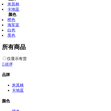
米其林
卡地亚
颜色
橙色
海军蓝
白色
黑色
所有商品
仅显示有货

排序
品牌
米其林
卡地亚
颜色