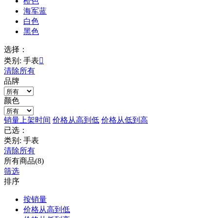
橙色
海军蓝
白色
黑色
选择：
类别: 手表

清除所有
品牌
颜色
销量
上架时间
价格从高到低
价格从低到高
已选：
类别: 手表
清除所有
所有商品(8)
筛选
排序
按销量
价格从高到低