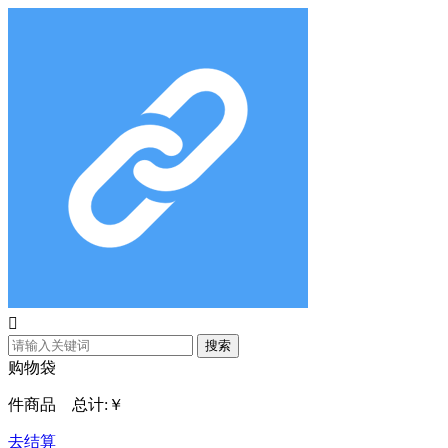

搜索
购物袋
件商品 总计:
￥
去结算