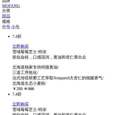
品牌
MOFANG
分类
甜品
规格
中号
小号
7.4折
立即购买
雪域莓莓芝士·特浓
状似金砖，口感湿润，黄油和杏仁香出众
北海道独家专供特级黄油/
三道工序焦化/
法式传统研磨工艺萃取Nonpareil大杏仁的细腻香气/
北海道生态小麦粉/
￥288
￥388
7.4折
立即购买
雪域莓莓芝士·特浓
状似金砖，口感湿润，黄油和杏仁香出众