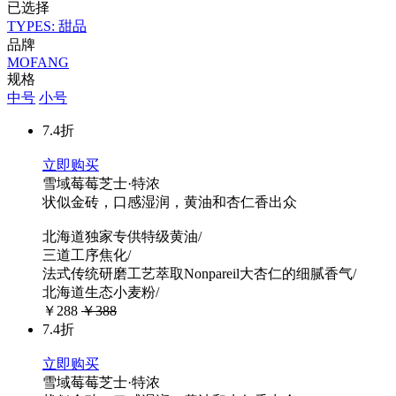
已选择
TYPES: 甜品
品牌
MOFANG
规格
中号
小号
7.4折
立即购买
雪域莓莓芝士·特浓
状似金砖，口感湿润，黄油和杏仁香出众
北海道独家专供特级黄油/
三道工序焦化/
法式传统研磨工艺萃取Nonpareil大杏仁的细腻香气/
北海道生态小麦粉/
￥288
￥388
7.4折
立即购买
雪域莓莓芝士·特浓