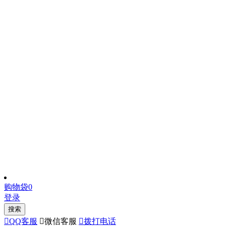
购物袋
0
登录
搜索

QQ客服

微信客服

拨打电话